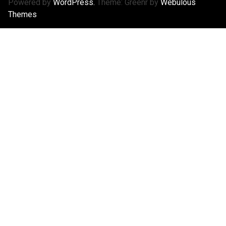
Powered by
WordPress.
Theme: Greenr by
Webulous
Themes