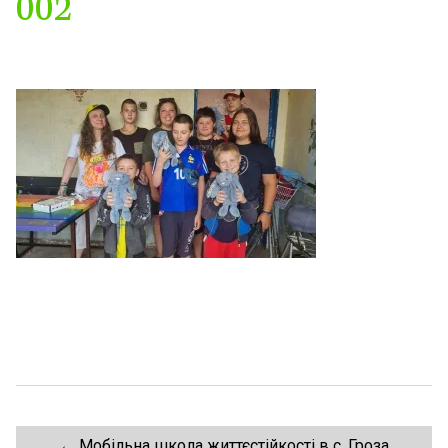
002
←
Мобільна школа життєстійкості в с. Гроза