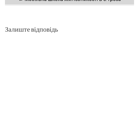
Post
navigation
Залиште відповідь