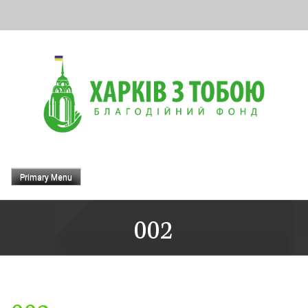
Skip
to
content
Primary Menu
002