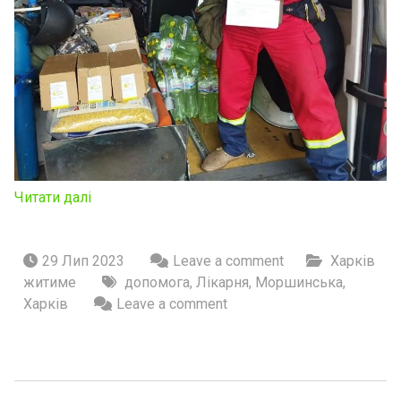
Читати далі
29 Лип 2023
Leave a comment
Харків
житиме
допомога
,
Лікарня
,
Моршинська
,
Харків
Leave a comment