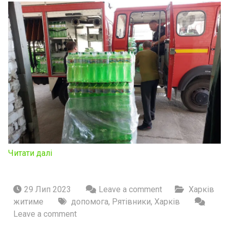
Читати далі
29 Лип 2023
Leave a comment
Харків
житиме
допомога
,
Рятівники
,
Харків
Leave a comment