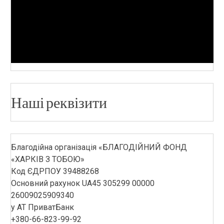
Наші реквізити
Благодійна організація «БЛАГОДІЙНИЙ ФОНД
«ХАРКІВ З ТОБОЮ»
Код ЄДРПОУ 39488268
Основний рахунок UA45 305299 00000
26009025909340
у АТ ПриватБанк
+380-66-823-99-92