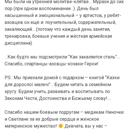
Мы были на утренней молитве-клятве… Мурахи до сих
пор (при одном воспоминании…). День был
насышенный и эмоциональный – у артистов, у ребят-
азовцев он ещё и: поучительный, содержательный,
закаляющий… (потому что каждый день занятия,
тренировки, боевые учения и жёсткая армейская
дисциплина).
…Как будто мы подсмотрели “Как закаляется сталь”…
Спасибо, спартанцы-азовцы-козаки-Герои!
P.S.: Мы приехали домой с подарком – книгой “Казки
для дорослої малечі”… Будем читать в семейном
кругу. Будем учить, развивать и воспитывать по
Законам Чести, Достоинства и Божьему слову!….
Спасибо нашим боевым подругам – медикам Ниночке
и Светлане за их добрые сердца и женское
материнское мужество!
Девчата, вы у нас –