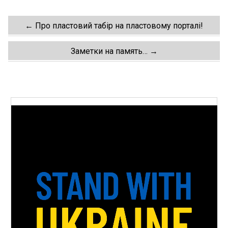
Post
←
Про пластовий табір на пластовому порталі!
navigation
Заметки на память…
→