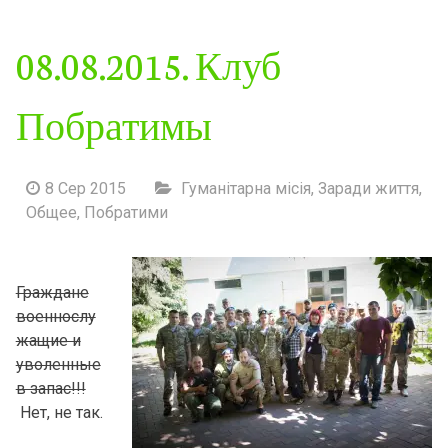
08.08.2015. Клуб
Побратимы
8 Сер 2015
Гуманітарна місія
,
Заради життя
,
Общее
,
Побратими
Граждане
военнослу
жащие и
уволенные
в запас!!!
Нет, не так.