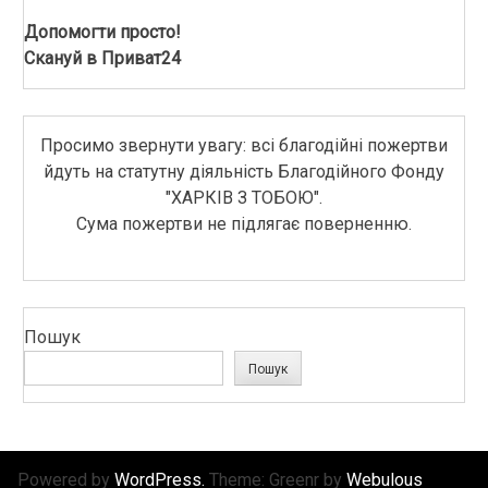
Допомогти просто!
Скануй в Приват24
Просимо звернути увагу: всі благодійні пожертви
йдуть на статутну діяльність Благодійного Фонду
"ХАРКІВ З ТОБОЮ".
Сума пожертви не підлягає поверненню.
Пошук
Пошук
Powered by
WordPress.
Theme: Greenr by
Webulous