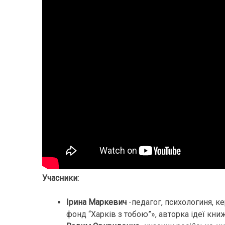
Учасники:
Ірина Маркевич
-педагог, психологиня, к
фонд “Харків з тобою”», авторка ідеї кни