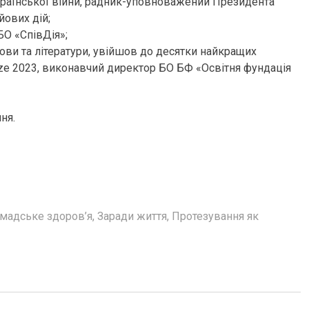
країнської війни, радник-уповноважений Президента
йових дій;
О «СпівДія»;
мови та літератури, увійшов до десятки найкращих
Prize 2023, виконавчий директор БО БФ «Освітня фундація
ня.
мадське здоров’я
,
Заради життя
,
Протезування як