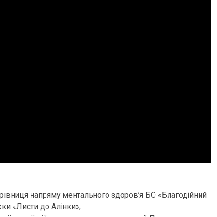
ерівниця напряму ментального здоров’я БО «Благодійний
жки «Листи до Алінки»;