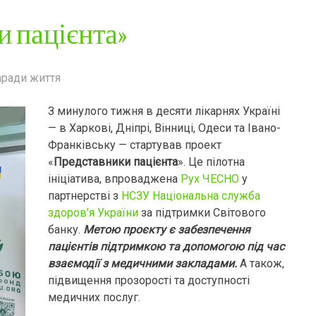
 пацієнта»
аради життя
З минулого тижня в десяти лікарнях Україні
— в Харкові, Дніпрі, Вінниці, Одеси та Івано-
Франківську — стартував проект
«
Представники пацієнта
». Це пілотна
ініціатива, впроваджена
Рух ЧЕСНО
у
партнерстві з
НСЗУ Національна служба
здоров’я України
за підтримки Світового
банку.
Метою проєкту є забезпечення
пацієнтів підтримкою та допомогою під час
взаємодії з медичними закладами.
А також,
підвищення прозорості та доступності
медичних послуг.