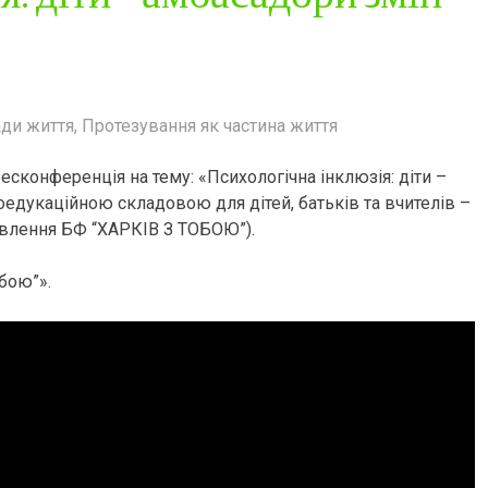
ади життя
,
Протезування як частина життя
конференція на тему: «Психологічна інклюзія: діти –
оедукаційною складовою для дітей, батьків та вчителів –
овлення БФ “ХАРКІВ З ТОБОЮ”).
бою”».