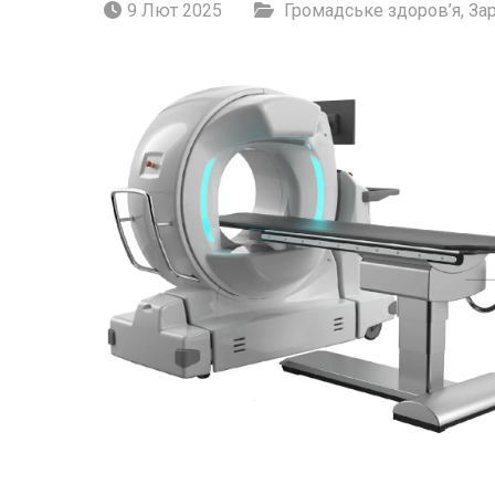
9 Лют 2025
Громадське здоров’я
,
За