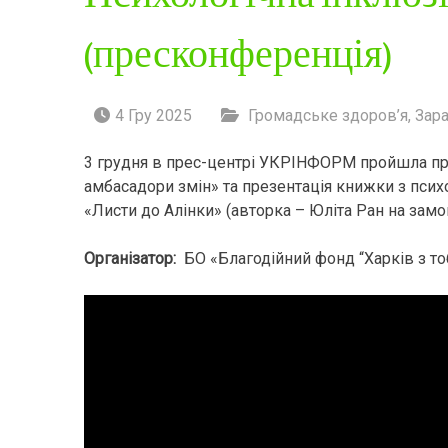
(пресконференція)
4 Гру 2025
Громадське здоров’я
,
Зар
3 грудня в прес-центрі УКРІНФОРМ пройшла прес
амбасадори змін» та презентація книжки з псих
«Листи до Алінки» (авторка – Юліта Ран на зам
Організатор:
БО «Благодійний фонд “Харків з то