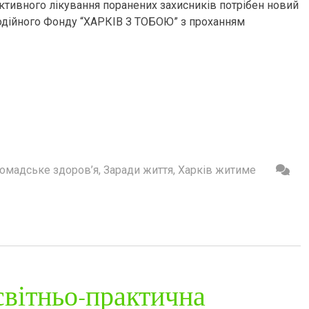
ективного лікування поранених захисників потрібен новий
одійного Фонду “ХАРКІВ З ТОБОЮ” з проханням
омадське здоров’я
,
Заради життя
,
Харків житиме
вітньо-практична