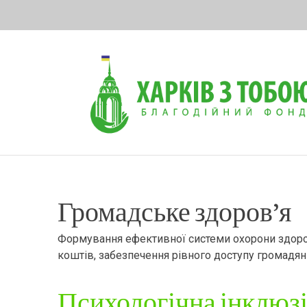
Skip
to
content
Громадське здоров’я
Формування ефективної системи охорони здоро
коштів, забезпечення рівного доступу громадян
Психологічна інклюзія