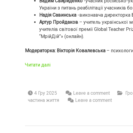
Вадим Свириденко
-учасник російсько-у
України з питань реабілітації учасників бо
Надія Савинська
-виконавча директорка Б
Артур Пройдаков
– учитель української 
учителів світової премії Global Teacher 
“МрійДій”» (онлайн).
Модераторка: Вікторія Ковалевська
– психологи
Читати далі
4 Гру 2025
Leave a comment
Гро
частина життя
Leave a comment