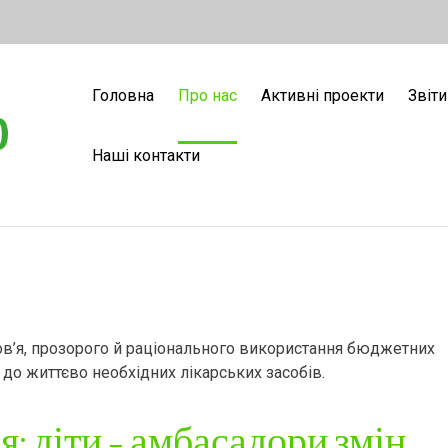
Головна
Про нас
Активні проекти
Звіти
Наші контакти
в’я, прозорого й раціонального використання бюджетних
 до життєво необхідних лікарських засобів.
: діти – амбасадори змін