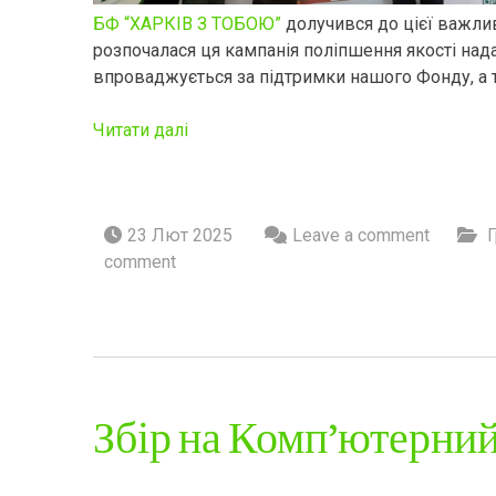
БФ “ХАРКІВ З ТОБОЮ”
долучився до цієї важлив
розпочалася ця кампанія поліпшення якості над
впроваджується за підтримки нашого Фонду, а т
Читати далі
23 Лют 2025
Leave a comment
comment
Збір на Комп’ютерний