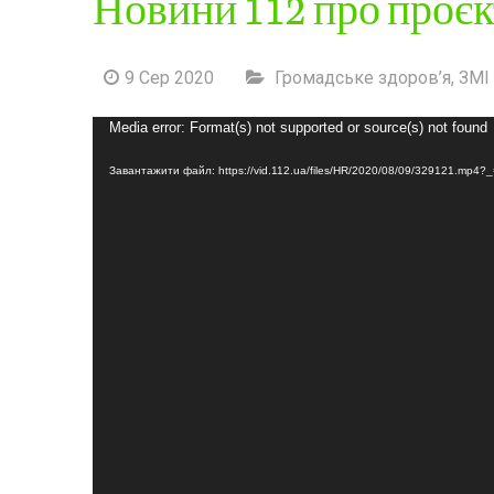
Новини 112 про проєкт
9 Сер 2020
Громадське здоров’я
,
ЗМІ 
Відеопрогравач
Media error: Format(s) not supported or source(s) not found
Завантажити файл: https://vid.112.ua/files/HR/2020/08/09/329121.mp4?