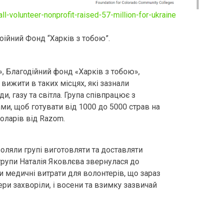
ll-volunteer-nonprofit-raised-57-million-for-ukraine
гоійний Фонд “Харків з тобою”.
», Благодійний фонд «Харків з тобою»,
вижити в таких місцях, які зазнали
и, газу та світла. Група співпрацює з
ми, щоб готувати від 1000 до 5000 страв на
доларів від Razom.
оляли групі виготовляти та доставляти
групи Наталія Яковлєва звернулася до
 медичні витрати для волонтерів, що зараз
ери захворіли, і восени та взимку зазвичай