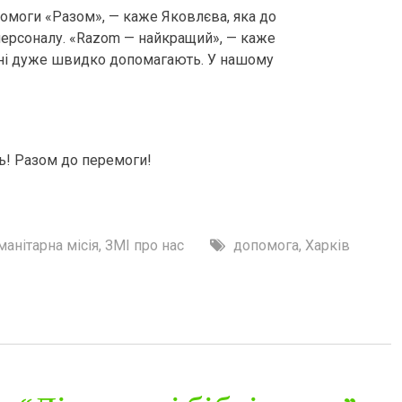
омоги «Разом», — каже Яковлєва, яка до
ерсоналу. «Razom — найкращий», — каже
мені дуже швидко допомагають. У нашому
ь! Разом до перемоги!
манітарна місія
,
ЗМІ про нас
допомога
,
Харків