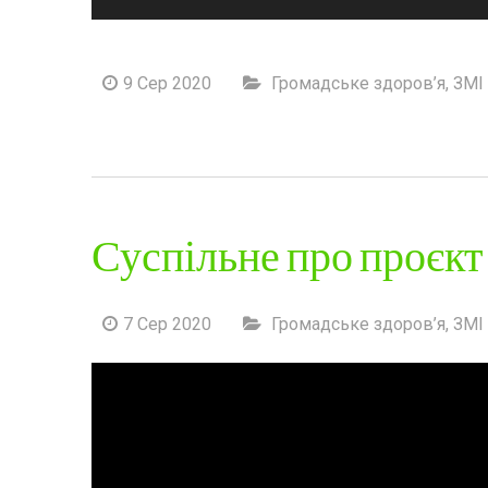
9 Сер 2020
Громадське здоров’я
,
ЗМІ 
Суспільне про проєкт 
7 Сер 2020
Громадське здоров’я
,
ЗМІ 