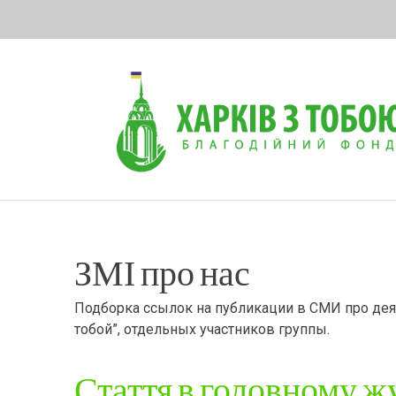
Skip
to
content
ЗМІ про нас
Подборка ссылок на публикации в СМИ про дея
тобой”, отдельных участников группы.
Стаття в головному ж