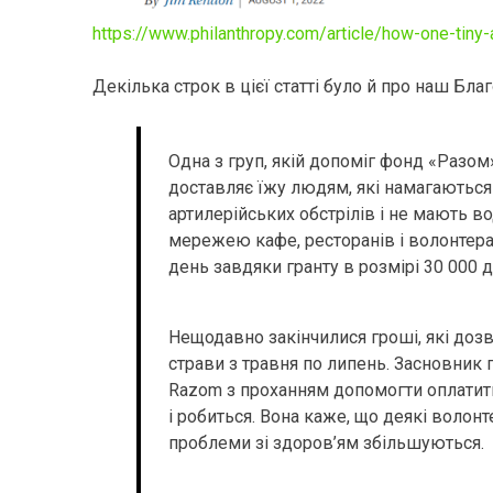
https://www.philanthropy.com/article/how-one-tiny-a
Декілька строк в цієї статті було й про наш Бла
Одна з груп, якій допоміг фонд «Разом
доставляє їжу людям, які намагаються 
артилерійських обстрілів і не мають вод
мережею кафе, ресторанів і волонтера
день завдяки гранту в розмірі 30 000 
Нещодавно закінчилися гроші, які дозв
страви з травня по липень. Засновник 
Razom з проханням допомогти оплатити
і робиться. Вона каже, що деякі волонт
проблеми зі здоров’ям збільшуються.