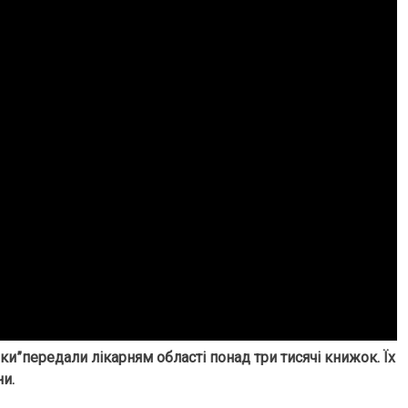
еки”передали лікарням області понад три тисячі книжок. Їх
и.