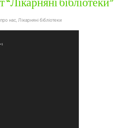
 “Лікарняні бібліотеки”
про нас
,
Лікарняні бібліотеки
_=1