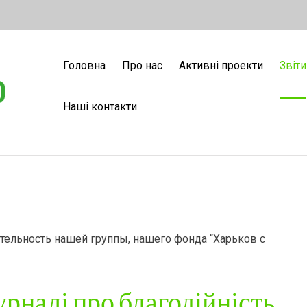
Головна
Про нас
Активні проекти
Звіти
Наші контакти
тельность нашей группы, нашего фонда “Харьков с
урналі про благодійність