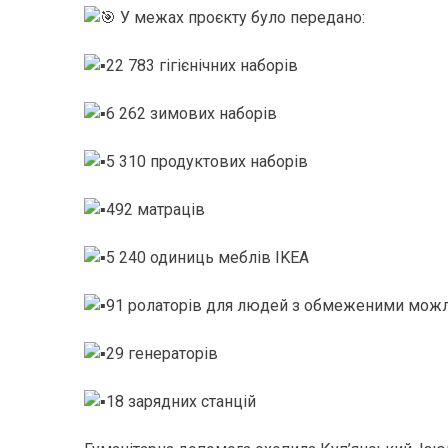
У межах проєкту було передано:
22 783 гігієнічних наборів
6 262 зимових наборів
5 310 продуктових наборів
492 матраців
5 240 одиниць меблів IKEA
91 ролаторів для людей з обмеженими мож
29 генераторів
18 зарядних станцій