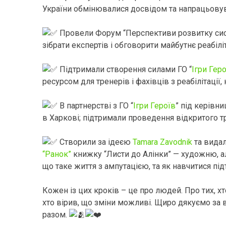
України обмінювалися досвідом та напрацьовув
Провели Форум “Перспективи розвитку сис
зібрати експертів і обговорити майбутнє реабіліта
Підтримали створення силами ГО “
Ігри Гер
ресурсом для тренерів і фахівців з реабілітації
В партнерстві з ГО “
Ігри Героїв
” під керівн
в Харкові; підтримали проведення відкритого т
Створили за ідеєю
Tamara Zavodnik
та вида
“Ранок”
книжку “Листи до Алінки” — художню, ал
що таке життя з ампутацією, та як навчитися під
Кожен із цих кроків – це про людей. Про тих, хт
хто вірив, що зміни можливі. Щиро дякуємо за в
разом.