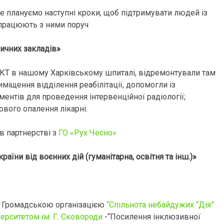
е плануємо наступні кроки, щоб підтримувати людей із
я працюють з ними поруч
дичних закладів»
т КТ в нашому Харківському шпиталі, відремонтували там
иміщення відділення реабілітації, допомогли із
ументів для проведення інтервенційної радіології;
вого опалення лікарні.
в партнерстві з
ГО «Рух Чесно»
їни від воєнних дій (гуманітарна, освітня та інш.)»
, Громадською організацією
“Спільнота небайдужих “Дія”
ерситетом ім. Г. Сковороди
-“Посилення інклюзивної