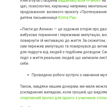
Книга була створена
видавництвом «Ранок»
на 
ідеї, психологині, керівниці напрямку ментальн
продовження великого проєкту «Протезування я
дитяча письменниця
Юліта Ран
.
«Листи до Алінки» — це художня історія про двох
вибухове поранення і переживає ампутацію, вона
повернути їй мотивацію до життя. За сюжетом,
сам пережив ампутацію та повернувся до актив
для подруги від людей з подібним досвідом. Сам
події з життя реальних людей, що написали лист
себе.
Проведено робочі зустрічі з навчання мул
Також, завдяки нашим донорам, ми мали можлив
ускладнених випадках, коли грошей, що виділяє 
спортивний протез для одного з учасників спіль