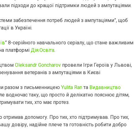
али підходи до кращої підтримки людей з ампутаціями.
теми забезпечення потреб людей з ампутаціями”, щоб
ції в Україні.
оїв
” 8-серійного навчального серіалу, що стане важливим
, на платформі
Дія.Освіта
.
ицтвом
Oleksandr Goncharov
провели Ігри Героїв у Львові,
ренування ветеранів з ампутаціями в Києві
ли разом з письменницею
Yulita Ran
та
Видавництво
е водночас таку, що просто й делікатно пояснює дітям,
тримувати тих, хто має протез.
о отримав допомогу. Про тих, хто підтримував. Про тих,
ашу довіру, надійне плече та готовність робити добро