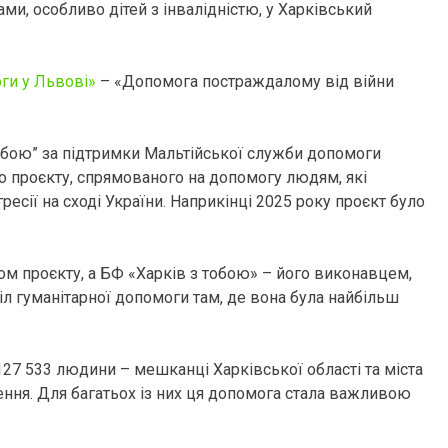
ами, особливо дітей з інвалідністю, у Харківський
ги у Львові»
– «Допомога постраждалому від війни
обою” за підтримки Мальтійської служби допомоги
о проєкту, спрямованого на допомогу людям, які
есії на сході України. Наприкінці 2025 року проєкт було
м проєкту, а БФ «Харків з тобою» – його виконавцем,
л гуманітарної допомоги там, де вона була найбільш
127 533 людини – мешканці Харківської області та міста
ення. Для багатьох із них ця допомога стала важливою