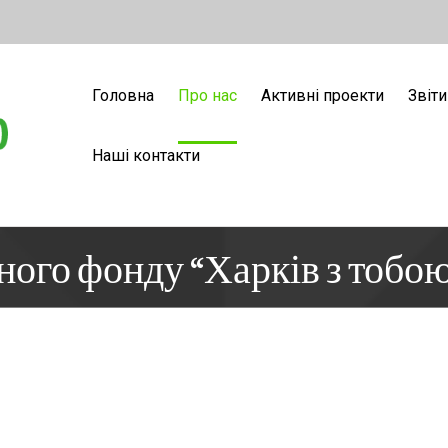
Головна
Про нас
Активні проекти
Звіти
Наші контакти
ного фонду “Харків з тобою”