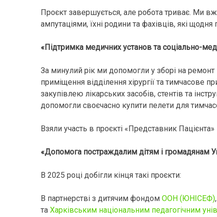
Проєкт завершується, але робота триває. Ми вж
ампутаціями, їхні родини та фахівців, які щодн
«Підтримка медичних установ та соціально-ме
За минулий рік ми допомогли у зборі на ремон
приміщення відділення хірургії та тимчасове пр
закупівлею лікарських засобів, стентів та інстр
допомогли своєчасно купити пелети для тимчасо
Взяли участь в проєкті «Представник Пацієнта» 
«Допомога постраждалим дітям і громадянам Укра
В 2025 році добігли кінця такі проєкти:
В партнерстві з дитячим фондом
ООН (ЮНІСЕФ)
та
Харківським національним педагогічним унів