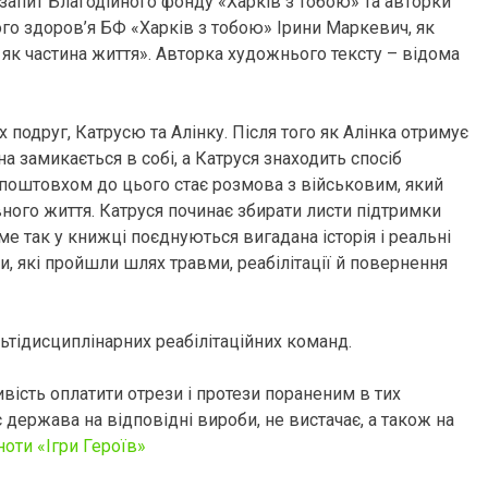
запит Благодійного фонду «Харків з тобою» та авторки
ого здоров’я БФ «Харків з тобою» Ірини Маркевич, як
к частина життя». Авторка художнього тексту – відома
 подруг, Катрусю та Алінку. Після того як Алінка отримує
 замикається в собі, а Катруся знаходить спосіб
 поштовхом до цього стає розмова з військовим, який
ного життя. Катруся починає збирати листи підтримки
е так у книжці поєднуються вигадана історія і реальні
и, які пройшли шлях травми, реабілітації й повернення
ьтідисциплінарних реабілітаційних команд.
ість оплатити отрези і протези пораненим в тих
держава на відповідні вироби, не вистачає, а також на
ноти «Ігри Героїв»