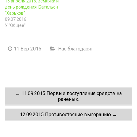
15 апреля 2016. Земляки и
день рождения. Батальон
“Харьков”
09.07.2016
У "Общее"
11 Вер 2015
Нас благодарят
Post
←
11.09.2015 Первые поступления средств на
раненых.
navigation
12.09.2015 Противостояние выгоранию
→