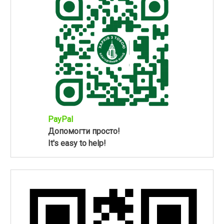
PayPal
Допомогти просто!
It's easy to help!