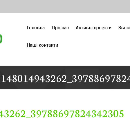
Головна
Про нас
Активні проекти
Звіти
Наші контакти
8148014943262_3978869782
43262_39788697824342305