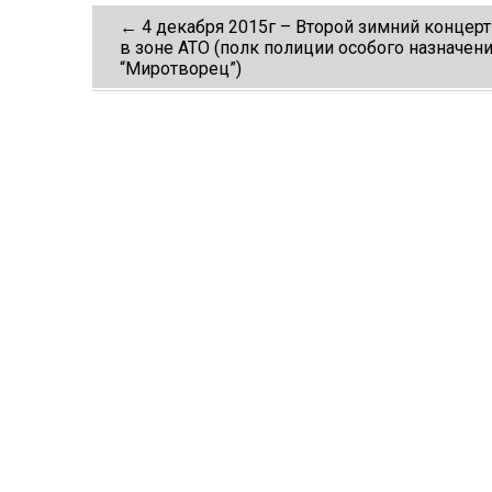
Post
←
4 декабря 2015г – Второй зимний концерт
в зоне АТО (полк полиции особого назначен
“Миротворец”)
navigation