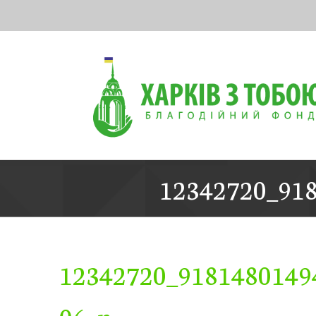
Skip
to
content
12342720_91
12342720_9181480149
06_n