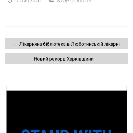
17 Лип 2020
STOP COVID-19
Post
←
Лікарняна бібліотека в Люботинській лікарні
navigation
Новий рекорд Харківщини
→