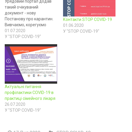
Урядовий портал додав
такий очікуваний
документ - нову
Постанову про карантин.
Контакти STOP COVID-19
Вивчаємо, корегуємо
01.06.2020
інформацію на сайті та
01.07.2020
У "STOP COVID-19"
скрипт для операторів
У "STOP COVID-19"
Гарячої
лінії.https://www.kmu.gov.u
a/…/pro-vstanovlennya-
karantinu-ta-zap… Є
питання? Дзвоніть на
гарячу лінію 0-800-31-80-
31 або заходьте на
сайт https://StopCovid19.kh
Актуальні питання
.ua На гарячій лінії "Центр
профілактики COVID-19 в
допомоги STOP COVID-19.
практиці сімейного лікаря
Харківська область"
26.07.2020
працюють оператори з
У "STOP COVID-19"
інвалідністю. Вони на
зв'язку з…