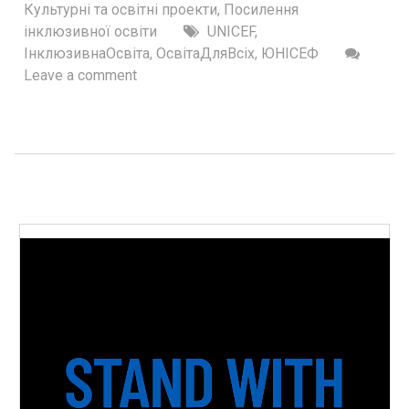
Культурні та освітні проекти
,
Посилення
інклюзивної освіти
UNICEF
,
ІнклюзивнаОсвіта
,
ОсвітаДляВсіх
,
ЮНІСЕФ
Leave a comment