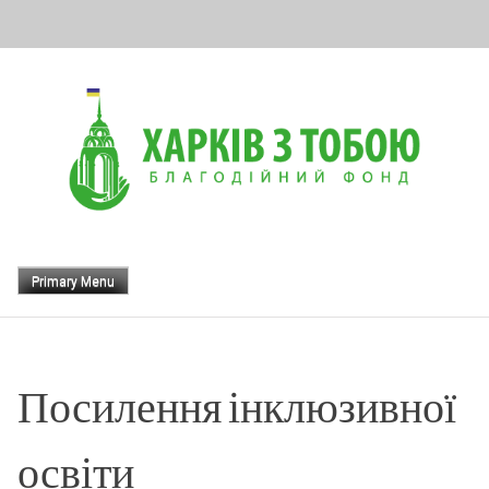
Skip
to
content
Primary Menu
Посилення інклюзивної
освіти