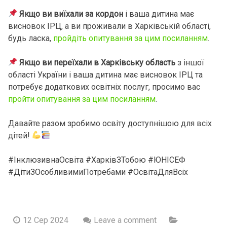
Якщо ви виїхали за кордон
і ваша дитина має
висновок ІРЦ, а ви проживали в Харківській області,
будь ласка,
пройдіть опитування за цим посиланням
.
Якщо ви переїхали в Харківську область
з іншої
області України і ваша дитина має висновок ІРЦ та
потребує додаткових освітніх послуг, просимо вас
пройти опитування за цим посиланням
.
Давайте разом зробимо освіту доступнішою для всіх
дітей!
#ІнклюзивнаОсвіта #ХарківЗТобою #ЮНІСЕФ
#ДітиЗОсобливимиПотребами #ОсвітаДляВсіх
12 Сер 2024
Leave a comment