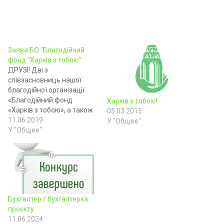
Заява БО “Благодійний
фонд “Харків з тобою”
ДРУЗІ! Дві з
співзасновниць нашої
благодійної організації
«Благодійний фонд
Харків з тобою!
«Харків з тобою», а також
05.03.2015
громадської організації
11.06.2019
У "Общее"
«Хелп армії» (Help Army),
У "Общее"
знайшли в собі сили та
сміливість, та планують
балотуватися до
Верховної Ради України на
позачергових виборах у
липні цього року. Це –
Бухгалтер / бухгалтерка
Тетяна Бідняк (від партії
проєкту
«Самопоміч») та Наталія
11.06.2024
Яковлева…