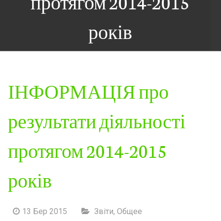
протягом 2014-2015
років
ІНФОРМАЦІЯ про
результати діяльності
протягом 2014-2015
років
13 Бер 2015
Звіти
,
Общее