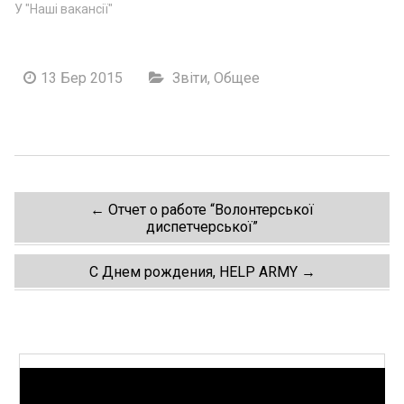
У "Наші вакансії"
13 Бер 2015
Звіти
,
Общее
Post
←
Отчет о работе “Волонтерської
диспетчерської”
navigation
С Днем рождения, HELP ARMY
→