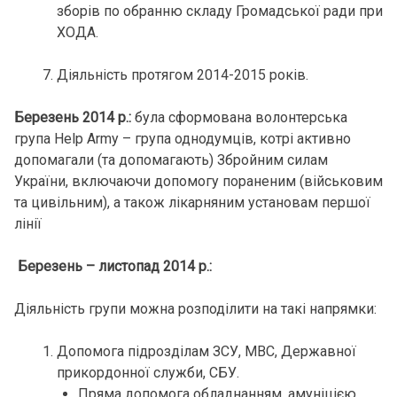
зборів по обранню складу Громадської ради при
ХОДА.
Діяльність протягом 2014-2015 років.
Березень 2014 р.:
була сформована волонтерська
група Help Army – група однодумців, котрі активно
допомагали (та допомагають) Збройним силам
України, включаючи допомогу пораненим (військовим
та цивільним), а також лікарняним установам першої
лінії
Березень – листопад 2014 р.:
Діяльність групи можна розподілити на такі напрямки:
Допомога підрозділам ЗСУ, МВС, Державної
прикордонної служби, СБУ.
Пряма допомога обладнанням, амуніцією,