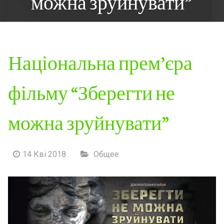
можна зруйнувати”
Національна прем’єра
фільму “Зберегти не
можна зруйнувати”
14 Кві 2018
Общее