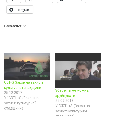
Telegram
Подобається це:
Ctrl+S Закон на захисті
культурної спадщини
Зберегти не можна
25.12.2017
зруйнувати
У "CRTL+S (Закон на
25.09.2018
захисті культурної
У "CRTL+S (Закон на
спадщини)"
захисті культурної