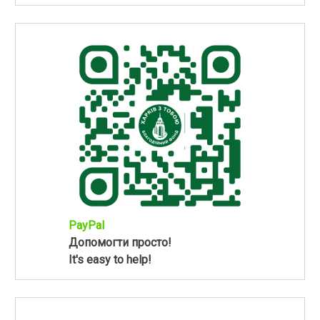
PayPal
Допомогти просто!
It's easy to help!