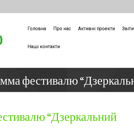
Головна
Про нас
Активні проекти
Звіти
Наші контакти
амма фестивалю “Дзеркаль
естивалю “Дзеркальний