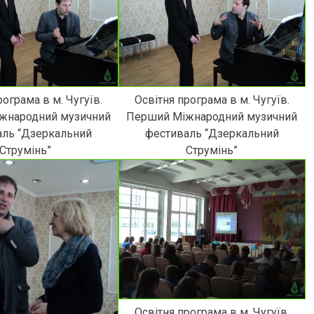
рограма в м. Чугуїв.
Освітня програма в м. Чугуїв.
жнародний музичний
Перший Міжнародний музичний
аль “Дзеркальний
фестиваль “Дзеркальний
Струмінь”
Струмінь”
Освітня програма в м. Чугуїв.