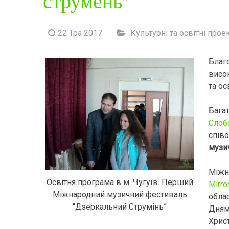
22 Тра 2017
Культурні та освітні прое
Благ
висок
та ос
Багат
Слоб
співо
музи
Міжн
Освітня програма в м. Чугуїв. Перший
Mirro
Міжнародний музичний фестиваль
обла
“Дзеркальний Струмінь”
Дням
Христ