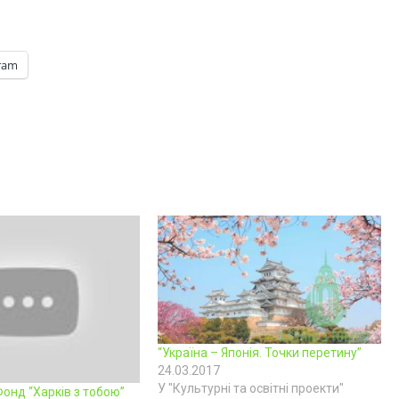
ram
“Україна – Японія. Точки перетину”
24.03.2017
У "Культурні та освітні проекти"
онд “Харків з тобою”