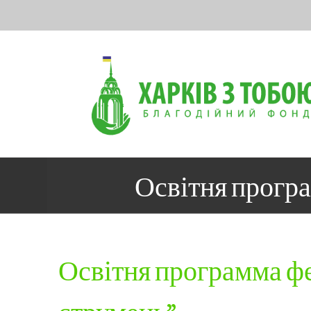
Skip
to
content
Освітня прогр
Освітня программа ф
струмень”