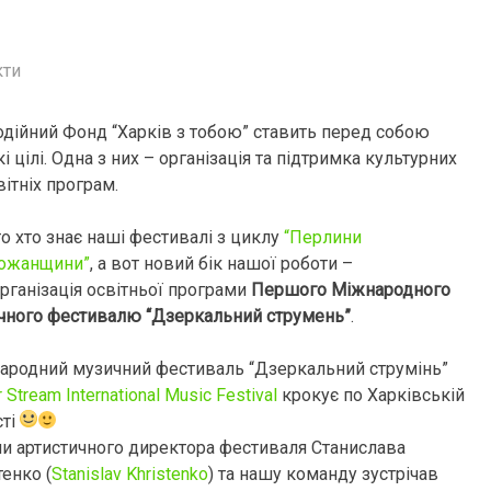
кти
одійний Фонд “Харків з тобою” ставить перед собою
і цілі. Одна з них – організація та підтримка культурних
вітніх програм.
о хто знає наші фестивалі з циклу
“Перлини
ожанщини”
, а вот новий бік нашої роботи –
рганізація освітньої програми
Першого Міжнародного
чного фестивалю “Дзеркальний струмень”
.
ародний музичний фестиваль “Дзеркальний струмінь”
r Stream International Music Festival
крокує по Харківській
сті
и артистичного директора фестиваля Станислава
енко (
Stanislav Khristenko
) та нашу команду зустрічав