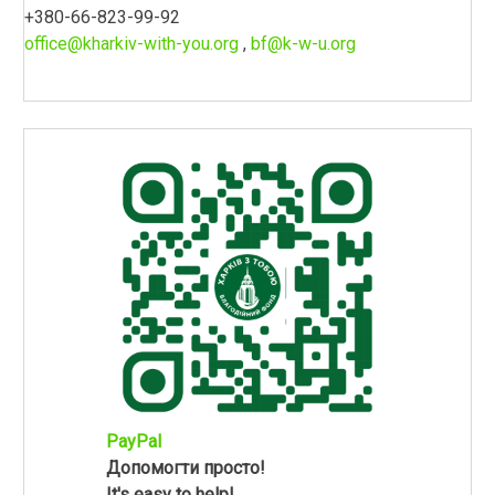
+380-66-823-99-92
office@kharkiv-with-you.org
,
bf@k-w-u.org
PayPal
Допомогти просто!
It's easy to help!