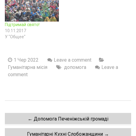
Підтримай свято!
10.11.2017
У "Общее"
1 Чер 2022
Leave a comment
Гуманітарна місія
допомога
Leave a
comment
Post
←
Допомога Печеніжській громаді
navigation
Гуманітарні Кухні Слобожанщини
→