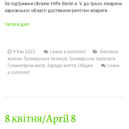
За підтримки Ukraine-Hilfe Berlin e. V. до трьох лікарень
харківської області доставили рентген-апарати.
Читати далі
9 Кві 2022
Leave a comment
Безпека
країни
,
Громадська позиція
,
Громадське здоров’я
,
Гуманітарна місія
,
Заради життя
,
Общее
Leave
a comment
8 квітня/April 8