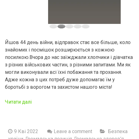
Йшов 44 день війни, відправок стає все більше, коло
знайомих і посмішок розширюється з кожною
посилкою.Вчора до нас заїжджали хлопчики і дівчатка
з різних військових частин, з різними запитами. Ми як
могли виконували всі їхні побажання та прохання.
Адже кожна з цих потреб дуже допомагає їм у
боротьбі з ворогом та захистом нашого міста!
Читати далі
9 Кві 2022
Leave a comment
Безпека
країни
,
Громадська позиція
,
Громадське здоров’я
,