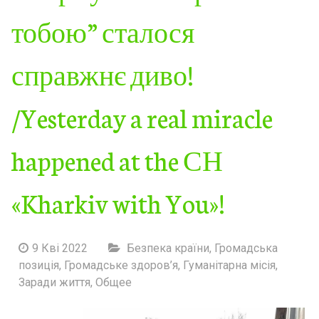
тобою” сталося
справжнє диво!
/Yesterday a real miracle
happened at the СН
«Kharkiv with You»!
9 Кві 2022
Безпека країни
,
Громадська
позиція
,
Громадське здоров’я
,
Гуманітарна місія
,
Заради життя
,
Общее