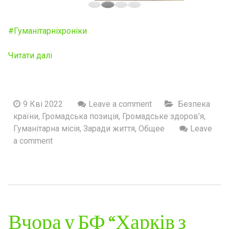
#Гуманiтарнiхронiки
Читати далі
9 Кві 2022
Leave a comment
Безпека
країни
,
Громадська позиція
,
Громадське здоров’я
,
Гуманітарна місія
,
Заради життя
,
Общее
Leave
a comment
Вчора у БФ “Харків з