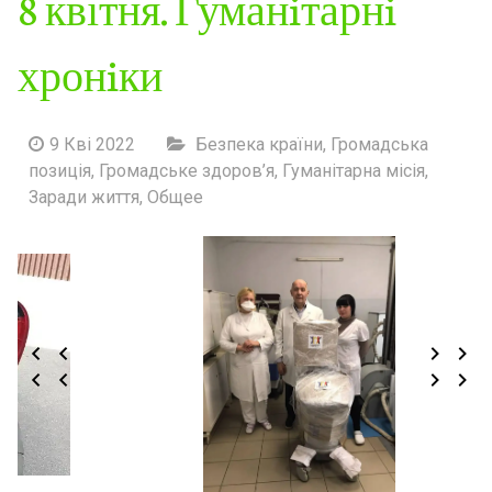
8 квітня. Гуманiтарнi
хронiки
9 Кві 2022
Безпека країни
,
Громадська
позиція
,
Громадське здоров’я
,
Гуманітарна місія
,
Заради життя
,
Общее