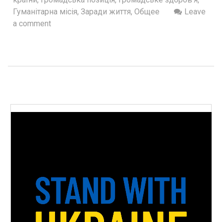
Гуманітарна місія
,
Заради життя
,
Общее
Leave
a comment