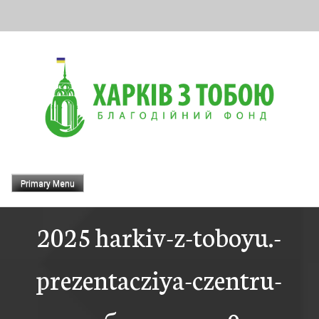
Skip
to
content
Primary Menu
2025 harkiv-z-toboyu.-
prezentacziya-czentru-