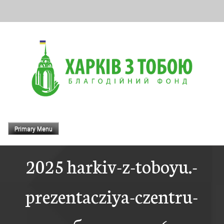
Skip
to
content
Primary Menu
2025 harkiv-z-toboyu.-
prezentacziya-czentru-