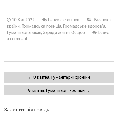
10 Кві 2022
Leave a comment
Безпека
країни
,
Громадська позиція
,
Громадське здоров’я
,
Гуманітарна місія
,
Заради життя
,
Общее
Leave
a comment
Post
←
8 квітня. Гуманiтарнi хронiки
navigation
9 квiтня. Гуманiтарнi хронiки
→
Залиште відповідь