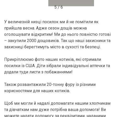
5 / 6
У величезній низці посилок ми й не помітили як
прийшла весна. Адже сезон дощів можна
оголошувати відкритим! Ми до нього повністю готові
– закупили 2000 дощовиків. Так що наші захисники та
захисниці берегтимуть місто в сухості та безпеці.
Прикріплюємо фото наших котиків, які отримали
посилки із США. Діти зібрали індивідуальні аптечки та
додали туди листи з побажаннями!
Також розвантажили 20-тонну фуру із різними
корисностями для наших котиків.
Щоб ми могли й надалі допомагати нашим хлопчикам
та дівчаткам нам дуже потрібна ваша допомога! Ви
можете надати допомогу за реквізитами, наданими