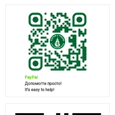
PayPal
Допомогти просто!
It's easy to help!