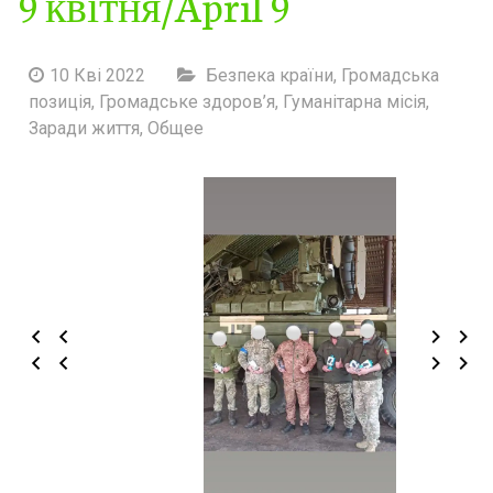
9 квітня/April 9
10 Кві 2022
Безпека країни
,
Громадська
позиція
,
Громадське здоров’я
,
Гуманітарна місія
,
Заради життя
,
Общее