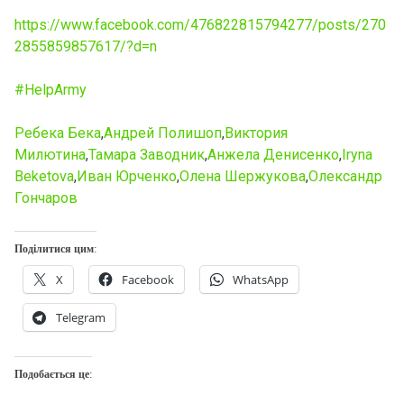
https://www.facebook.com/476822815794277/posts/270
2855859857617/?d=n
#HelpArmy
Ребека Бека
,
Андрей Полишоп
,
Виктория
Милютина
,
Тамара Заводник
,
Анжела Денисенко
,
Iryna
Beketova
,
Иван Юрченко
,
Олена Шержукова
,
Олександр
Гончаров
Поділитися цим:
X
Facebook
WhatsApp
Telegram
Подобається це: