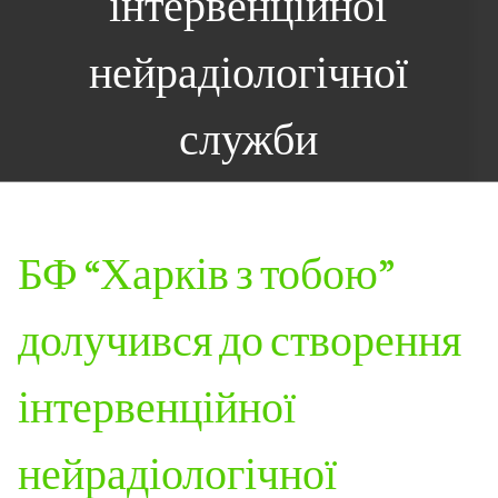
інтервенційної
нейрадіологічної
служби
БФ “Харків з тобою”
долучився до створення
інтервенційної
нейрадіологічної