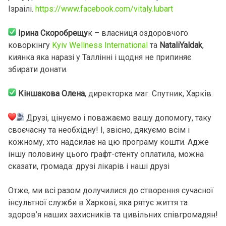
Ізраілі.
https://www.facebook.com/vitaly.lubart
Ірина Скоробрещу
к – власниця оздоровчого
коворкінгу
Kyiv Wellness International
та
NataliYaldak
,
киянка яка наразі у Таллінні і щодня не припиняє
збирати донати.
Кіншакова Олена
, директорка маг. Спутник, Харків.
Друзі, цінуємо і поважаємо вашу допомогу, таку
своєчасну та необхідну! І, звісно, дякуємо всім і
кожному, хто надсилає на цю програму кошти. Адже
іншу половину цього графт-стенту оплатила, можна
сказати, громада: друзі лікарів і наші друзі
Отже, ми всі разом долучилися до створення сучасної
інсультної служби в Харкові, яка рятує життя та
здоров’я наших захисників та цивільних співгромадян!