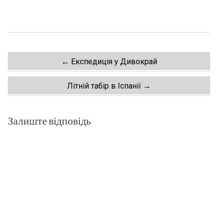
Post
←
Експедиція у Дивокрай
navigation
Літній табір в Іспанії
→
Залиште відповідь