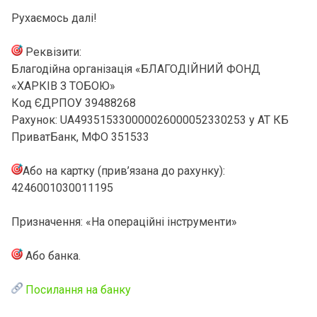
Рухаємось далі!
Реквізити:
Благодійна організація «БЛАГОДІЙНИЙ ФОНД
«ХАРКІВ З ТОБОЮ»
Код ЄДРПОУ 39488268
Рахунок: UA493515330000026000052330253 у АТ КБ
ПриватБанк, МФО 351533
Або на картку (прив’язана до рахунку):
4246001030011195
Призначення: «На операційні інструменти»
Або банка.
Посилання на банку