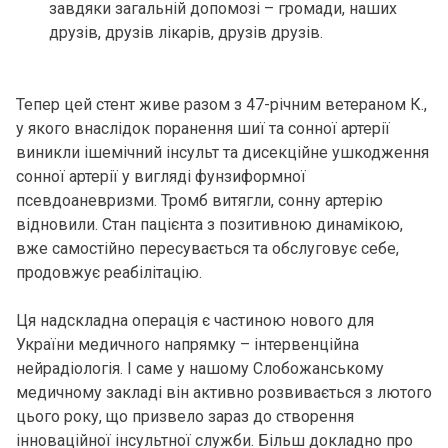
завдяки загальній допомозі – громади, наших
друзів, друзів лікарів, друзів друзів.
Тепер цей стент живе разом з 47-річним ветераном К.,
у якого внаслідок поранення шиї та сонної артерії
виникли ішемічний інсульт та дисекційне ушкодження
сонної артерії у вигляді фунзиформної
псевдоаневризми. Тромб витягли, сонну артерію
відновили. Стан пацієнта з позитивною динамікою,
вже самостійно пересувається та обслуговує себе,
продовжує реабілітацію.
Ця надскладна операція є частиною нового для
України медичного напрямку – інтервенційна
нейрадіологія. І саме у нашому Слобожанському
медичному закладі він активно розвивається з лютого
цього року, що призвело зараз до створення
інноваційної інсультної служби. Більш докладно про