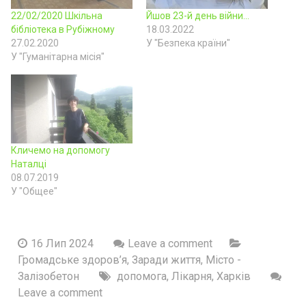
22/02/2020 Шкільна
Йшов 23-й день війни…
бібліотека в Рубіжному
18.03.2022
27.02.2020
У "Безпека країни"
У "Гуманітарна місія"
Кличемо на допомогу
Наталці
08.07.2019
У "Общее"
16 Лип 2024
Leave a comment
Громадське здоров’я
,
Заради життя
,
Місто -
Залізобетон
допомога
,
Лікарня
,
Харків
Leave a comment