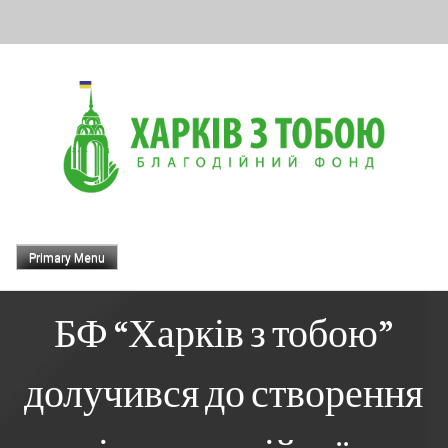
Skip
to
content
Primary Menu
БФ “Харків з тобою”
долучився до створення