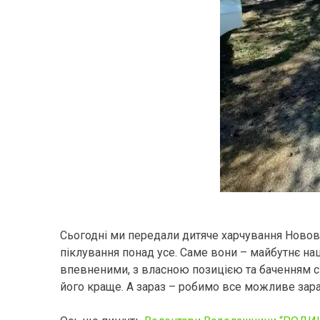
Сьогодні ми передали дитяче харчування Новов
піклування понад усе. Саме вони – майбутнє наш
впевненими, з власною позицією та баченням св
його краще. А зараз – робимо все можливе зара