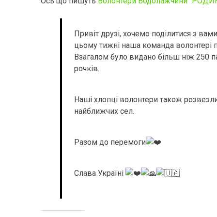
Ось що пишуть
Волонтери Водолажчини “РОДИ
Привіт друзі, хочемо поділитися з ва
цьому тижні наша команда волонтері
Взагалом було видано більш ніж 250 па
рочків.
Наші хлопці волонтери також розвезли
найближчих сел.
Разом до перемоги
Слава Україні