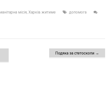
манітарна місія
,
Харків житиме
допомога
Подяка за стетоскопи
→