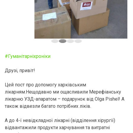
#Гуманiтарнiхронiки
Друзі, привіт!
Цей пост про допомогу харківським
лікарням.Нещодавно ми ощасливили Мерефіанську
лікарню УЗД-апаратом – подарунок вiд Olga Pishel! А
також відвезли багато потрібних ліків.
А до 4-ї невідкладної лікарні (відділення хірургії)
відвантажили продукти харчування та витратні