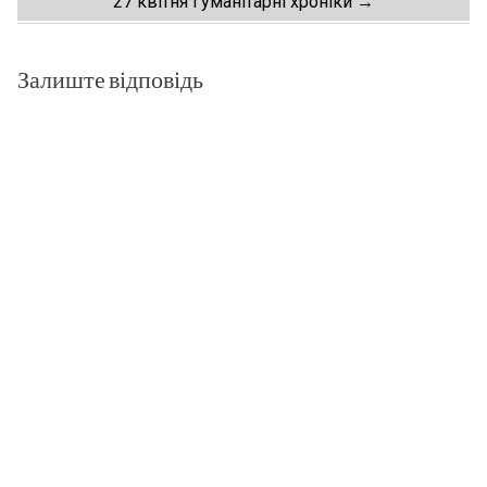
navigation
27 квітня Гуманiтарнi хронiки
→
Залиште відповідь