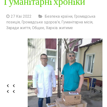
Гуманiтарнi хронiки
27 Кві 2022
Безпека країни
,
Громадська
позиція
,
Громадське здоров’я
,
Гуманітарна місія
,
Заради життя
,
Общее
,
Харків житиме