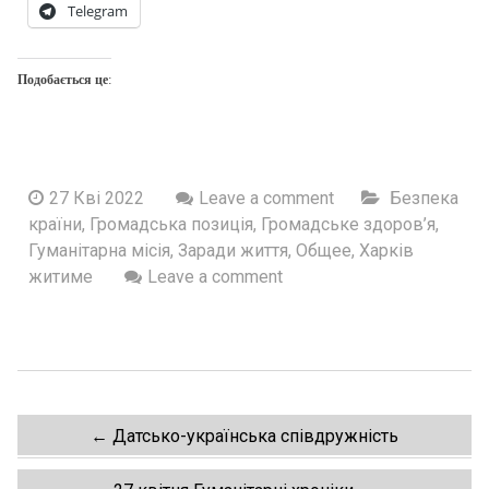
Telegram
Подобається це:
27 Кві 2022
Leave a comment
Безпека
країни
,
Громадська позиція
,
Громадське здоров’я
,
Гуманітарна місія
,
Заради життя
,
Общее
,
Харків
житиме
Leave a comment
Post
←
Датсько-українська співдружність