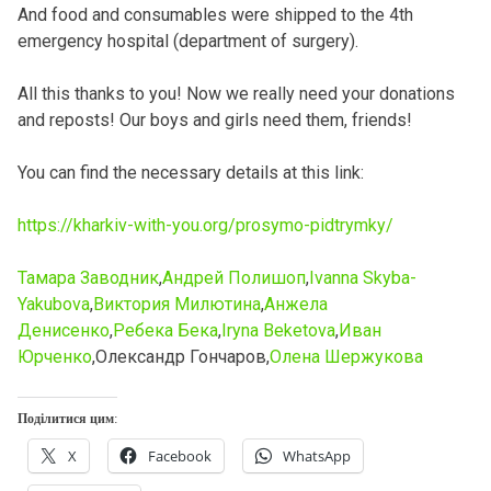
And food and consumables were shipped to the 4th
emergency hospital (department of surgery).
All this thanks to you! Now we really need your donations
and reposts! Our boys and girls need them, friends!
You can find the necessary details at this link:
https://kharkiv-with-you.org/prosymo-pidtrymky/
Тамара Заводник
,
Андрей Полишоп
,
Ivanna Skyba-
Yakubova
,
Виктория Милютина
,
Анжела
Денисенко
,
Ребека Бека
,
Iryna Beketova
,
Иван
Юрченко
,Олександр Гончаров,
Олена Шержукова
Поділитися цим:
X
Facebook
WhatsApp