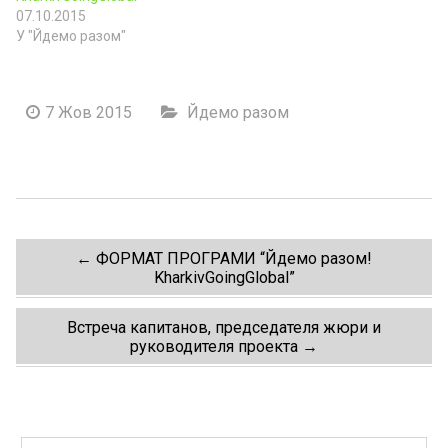
07.10.2015
У "Йдемо разом"
7 Жов 2015
Йдемо разом
Post
←
ФОРМАТ ПРОГРАМИ “Йдемо разом!
KharkivGoingGlobal”
navigation
Встреча капитанов, председателя жюри и
руководителя проекта
→