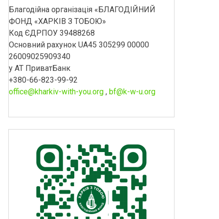
Благодійна організація «БЛАГОДІЙНИЙ
ФОНД «ХАРКІВ З ТОБОЮ»
Код ЄДРПОУ 39488268
Основний рахунок UA45 305299 00000
26009025909340
у АТ ПриватБанк
+380-66-823-99-92
office@kharkiv-with-you.org
,
bf@k-w-u.org