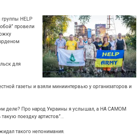
й группы HELP
тобой” провели
ержку
 орденом
льск для
стной газеты и взяли миниинтервью у организаторов и
амом деле? Про народ Украины я услышал, а НА САМОМ
 такую поездку артистов”…
 ожидал такого непонимания.