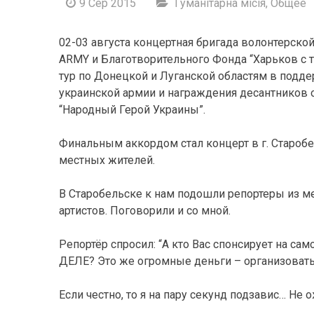
9 Сер 2015
Гуманітарна місія
,
Общее
02-03 августа концертная бригада волонтерско
ARMY и Благотворительного Фонда “Харьков с 
тур по Донецкой и Луганской областям в подд
украинской армии и награждения десантников
“Народный Герой Украины”.
Финальным аккордом стал концерт в г. Старобе
местных жителей.
В Старобельске к нам подошли репортеры из ме
артистов. Поговорили и со мной.
Репортёр спросил: “А кто Вас спонсирует на с
ДЕЛЕ? Это же огромные деньги – организовать
Если честно, то я на пару секунд подзавис… Не