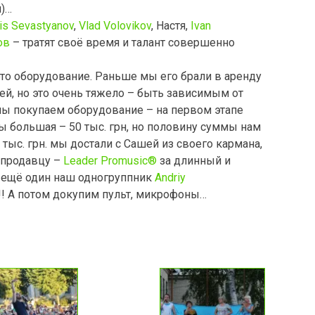
и)…
is Sevastyanov
,
Vlad Volovikov
, Настя,
Ivan
ов
– тратят своё время и талант совершенно
это оборудование. Раньше мы его брали в аренду
ей, но это очень тяжело – быть зависимым от
 мы покупаем оборудование – на первом этапе
ы большая – 50 тыс. грн, но половину суммы нам
 тыс. грн. мы достали с Сашей из своего кармана,
 продавцу –
Leader Promusic®
за длинный и
и ещё один наш одногруппник
Andriy
! А потом докупим пульт, микрофоны…