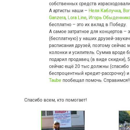
собственных средств израсходовал
А артисты наши –
Неля Каблучка
,
Bor
Ganzera
,
Lora Line
,
Игорь Обыденник
бесплатно – это их вклад в Победу.
А самое затратное для концертов – 
(бесплатную) у наших друзей-звукач
расписания друзей, поэтому сейчас
колонки и усилитель. Сумма вроде б
подарил продавец (в виде скидки), 5
сейчас ещё 20 тыс должны (спасибо
беспроцентный кредит-рассрочку) 
Taube
пообещал помочь. Справимся!!
Спасибо всем, кто помогает!