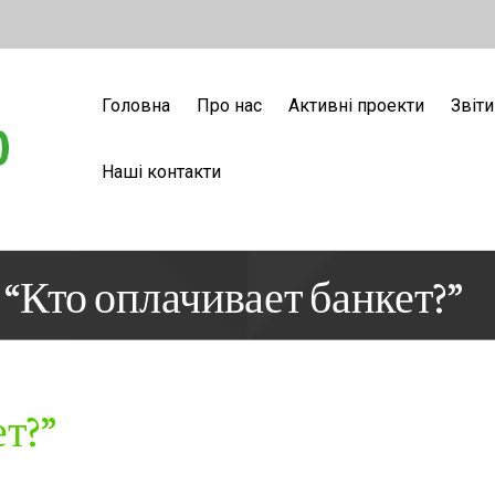
Головна
Про нас
Активні проекти
Звіти
Наші контакти
“Кто оплачивает банкет?”
т?”