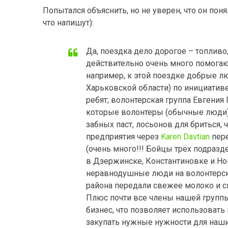
Попытался объяснить, но не уверен, что он поня
что напишут):
Да, поездка дело дорогое – топливо
действительно очень много помогаю
например, к этой поездке добрые л
Харьковской области) по инициатив
ребят; волонтерская группа Евгения
которые волонтеры (обычные люди)
забных паст, лосьонов для бриться,
предприятия через
Karen Davtian
пере
(очень много!!! Бойцы трёх подразд
в Дзержинске, Константиновке и Но
неравнодушные люди на волонтерс
района передали свежее молоко и с
Плюс почти все члены нашей группы
бизнес, что позволяет использовать
закупать нужные нужности для наших