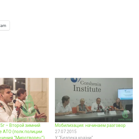
ram
15г – Второй зимний
Мобилизация: начинаем разговор
е АТО (полк полиции
27.07.2015
ачения “Миротворец”)
У "Безпека країни"