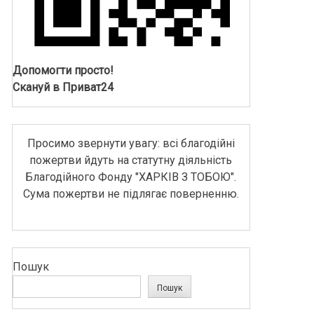
Допомогти просто!
Скануй в Приват24
Просимо звернути увагу: всі благодійні
пожертви йдуть на статутну діяльність
Благодійного Фонду "ХАРКІВ З ТОБОЮ".
Сума пожертви не підлягає поверненню.
Пошук
Пошук