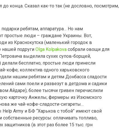
л до конца. Сказал как-то так (не дословно, посмотрим,
, подарки ребятам, аппаратура… Но нам
т простые люди – граждане Украины. Вот,
юди из Краснокутска (маленький городок в
е нашей подруги
Olga Kolpakova
собрали овощи для
 Петровича выделила сухих супов-борщей,
 делали бесплатно; простые люди принесли
 чай-кофе; коллектив одного харьковского
дали нашим ребятам и детям Донбасса сладости
елений сами поели и развезут в детдома и садики
вом Айдаре); более тысячи гривен перечислили
кую карточку Анжелы; фермеры из Изюмского
нова же чай-кофе-сладости-сигареты…
 Help Army и БФ “Харьков с тобой” имеют свой
 и собственные ресурсы: оплачивать топливо,
 защитников (в этот раз более 15 тыс. грн