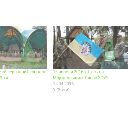
етій серпневий концерт.
15 апреля 2016р. Десь на
3-тя.
Маріупольщині. Слава ЗСУ!!!
15.04.2016
У "Звіти"