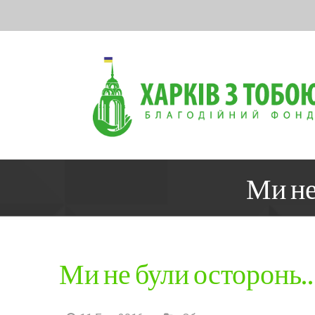
Skip
to
content
Ми не
Ми не були осторонь…