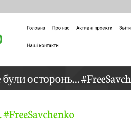
Головна
Про нас
Активні проекти
Звіти
Наші контакти
 були осторонь… #FreeSavc
 #FreeSavchenko