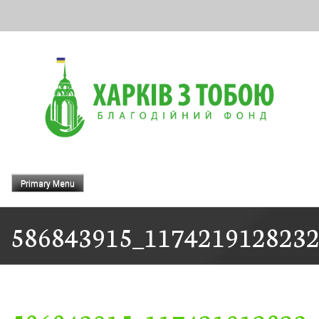
Skip
to
content
Primary Menu
586843915_117421912823