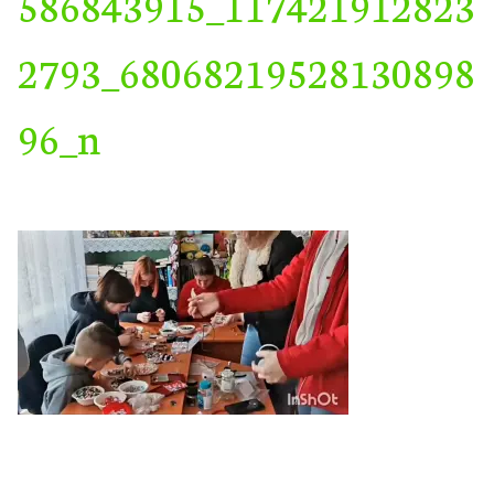
586843915_117421912823
2793_68068219528130898
96_n