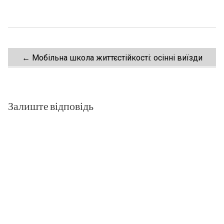
Post
←
Мобільна школа життєстійкості: осінні виїзди
navigation
Залиште відповідь