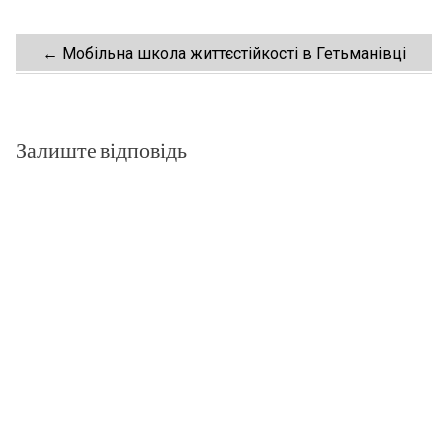
Post
←
Мобільна школа життєстійкості в Гетьманівці
navigation
Залиште відповідь