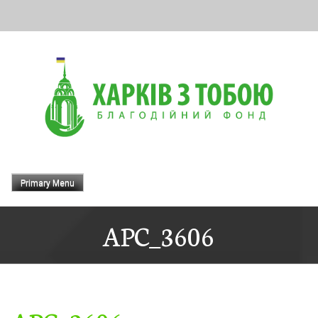
Skip
to
content
Primary Menu
APC_3606