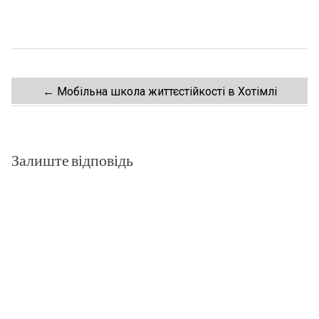
Post
←
Мобільна школа життєстійкості в Хотімлі
navigation
Залиште відповідь