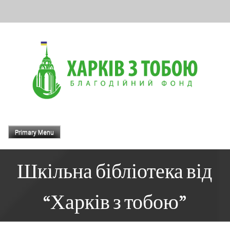
Skip
to
content
Primary Menu
Шкільна бібліотека від
“Харків з тобою”