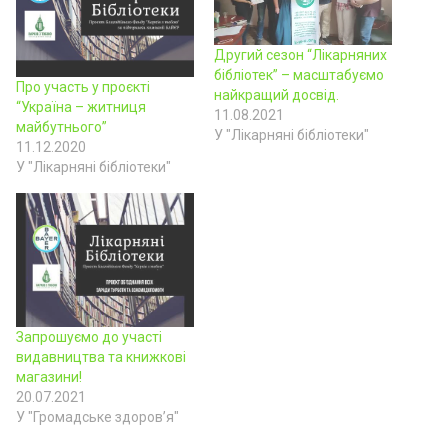
Другий сезон “Лікарняних
бібліотек” – масштабуємо
Про участь у проєкті
найкращий досвід.
“Україна – житниця
11.08.2021
майбутнього”
У "Лікарняні бібліотеки"
11.12.2020
У "Лікарняні бібліотеки"
Запрошуємо до участі
видавництва та книжкові
магазини!
20.07.2021
У "Громадське здоров’я"