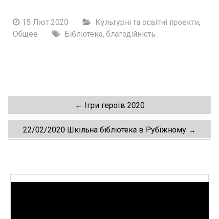
15 Лют 2020
Культурні та освітні проекти
,
Общее
Бібліотека
,
благодійність
Post
←
Ігри героїв 2020
navigation
22/02/2020 Шкільна бібліотека в Рубіжному
→