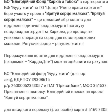
БО “Благодійний Фонд “Харків з тобою”
в партнерстві з
БФ “Буду жити” та ГО “Центр “Рівне право на життя”
бере участь у проекті
“Врятуй серце малюка”. “Врятуй
серце малюка”
– це цільовий збір коштів для
відділення дитячої кардіохірургії Інституту
невідкладної хірургії м. Харкова, де проводять
унікальні операції на серці для новонароджених
малюків. Рятуючи серце – рятуємо життя!
Перерахування коштів для відділення кардіохірургії
(напрямок – “КардіоДіти”) можна здійснити на рахунок:
БО “Благодійний фонд “Буду жити” (для юр.
лиц), ЄДРПОУ 39308615
р/р 26000052343057 в ПАТ “Приватбанк”, МФО 351533
Призначення платежу: Благодійний внесок на проект
“Врятуй серце малюка”.
для швидкого переказу (физ. особи) карта # 5169 3305