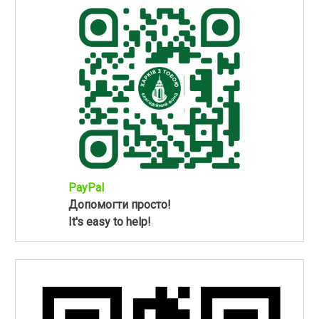
PayPal
Допомогти просто!
It's easy to help!