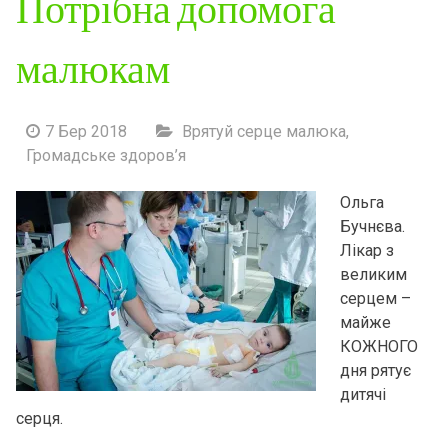
Потрібна допомога
малюкам
7 Бер 2018
Врятуй серце малюка
,
Громадське здоров’я
Ольга
Бучнєва.
Лікар з
великим
серцем –
майже
КОЖНОГО
дня рятує
дитячі
серця.