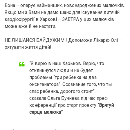
Вона – оперує найменших, новонароджених малючків.
Якщо ми з Вами не дамо шанс для існування дитячій
кардіохірургії в Харкові – ЗАВТРА у цих малючків
може вже й не настати.
НЕ ЛИШАЙСЯ БАЙДУЖИМ ! Допоможи Лікарю Олі –
рятувати життя дітей!
“Я верю в наш Харьков. Верю, что
откликнутся люди и не будет
проблемы “три ребенка на два
оксигенатора”. Осознание того, что ты
спас ребенка, дорогого стоит”, –
сказала Ольга Бучнева під час прес-
конференції про старт проекту
“Врятуй
серце малюка”
.