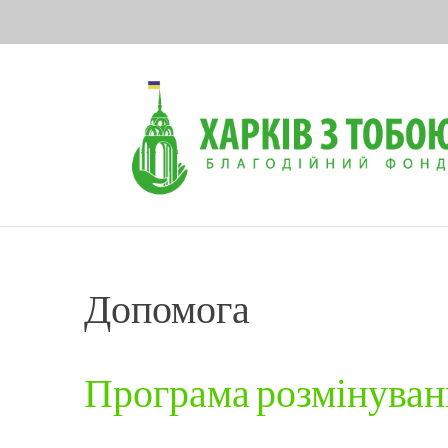
Skip
to
content
Допомога
Програма розмінуванн