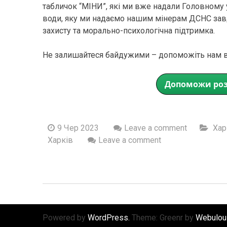
табличок “МІНИ”, які ми вже надали Головному 
води, яку ми надаємо нашим мінерам ДСНС зав
захисту та морально-психологічна підтримка.
Не залишайтеся байдужими – допоможіть нам в
Допоможи роз
9 Чер 2023
Leave a comment
Хар
Харків
Leave a comment
Powered by
WordPress.
Theme: Greenr by
Webulou