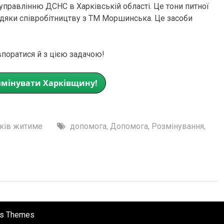
управлінню ДСНС в Харківській області. Це тони питної
дяки співробітництву з ТМ Моршинська. Це засоби
поратися й з цією задачою!
мінувати Харківщину!
ків житиме
допомога
,
Допомога
,
Розмінування
,
s Themes