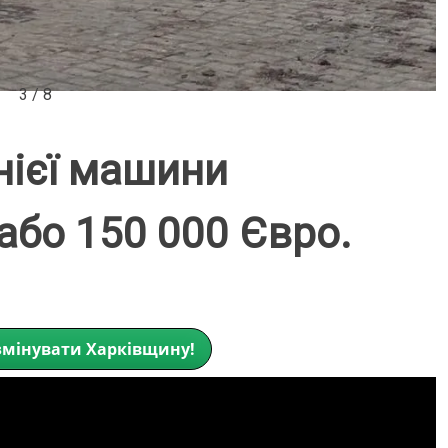
3 / 8
нієї машини
 або 150 000 Євро.
мінувати Харківщину!