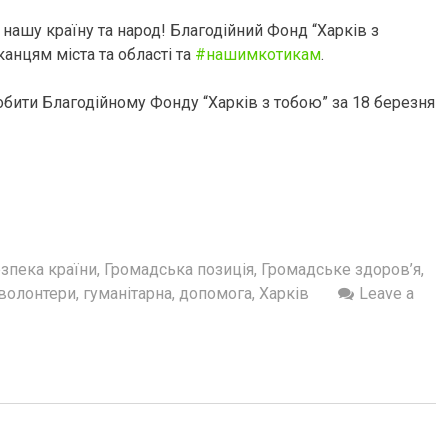
у нашу країну та народ! Благодійний Фонд “Харків з
нцям міста та області та
#нашимкотикам
.
бити Благодійному Фонду “Харків з тобою” за 18 березня
зпека країни
,
Громадська позиція
,
Громадське здоров’я
,
волонтери
,
гуманітарна
,
допомога
,
Харків
Leave a