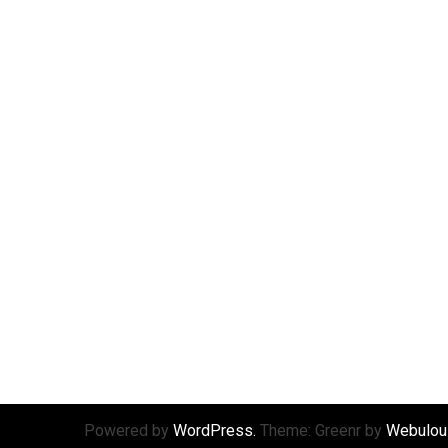
Powered by
WordPress.
Theme: Greenr by
Webulou