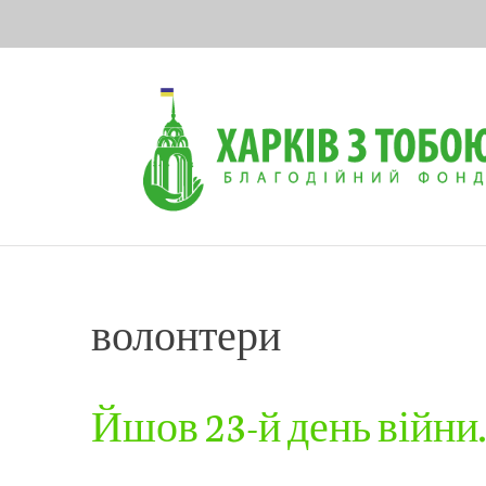
Skip
to
content
волонтери
Йшов 23-й день війни