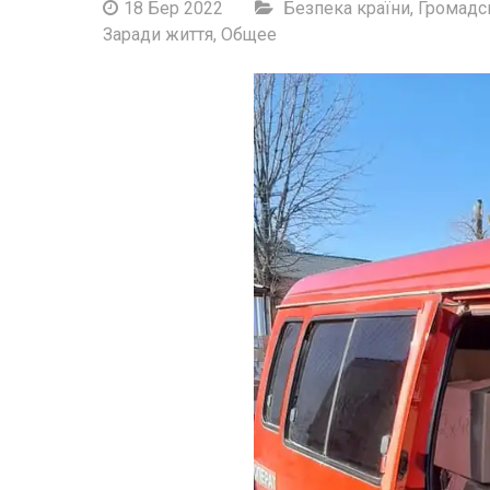
18 Бер 2022
Безпека країни
,
Громадс
Заради життя
,
Общее