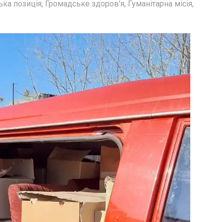
ька позиція
,
Громадське здоров’я
,
Гуманітарна місія
,