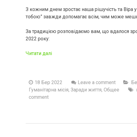
З кожним днем ​​зростає наша рішучість та Віра 
тобою” завжди допомагає всім, чим може мешка
За традицією розповідаємо вам, що вдалося зро
2022 року:
Читати далі
18 Бер 2022
Leave a comment
Бе
Гуманітарна місія
,
Заради життя
,
Общее
comment