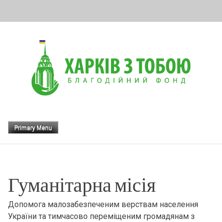
Skip
to
content
Primary Menu
Гуманітарна місія
Допомога малозабезпеченим верствам населення
України та тимчасово переміщеним громадянам з