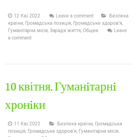
12 Кві 2022
Leave a comment
Безпека
країни
,
Громадська позиція
,
Громадське здоров’я
,
Гуманітарна місія
,
Заради життя
,
Общее
Leave
a comment
10 квітня. Гуманiтарнi
хронiки
11 Кві 2022
Безпека країни
,
Громадська
позиція
,
Громадське здоров’я
,
Гуманітарна місія
,