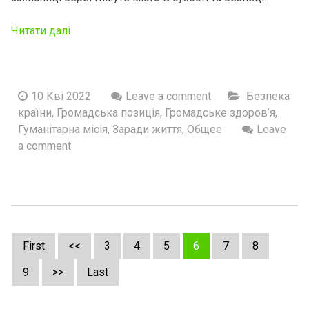
Читати далі
10 Кві 2022
Leave a comment
Безпека
країни
,
Громадська позиція
,
Громадське здоров’я
,
Гуманітарна місія
,
Заради життя
,
Общее
Leave
a comment
First
<<
3
4
5
6
7
8
9
>>
Last