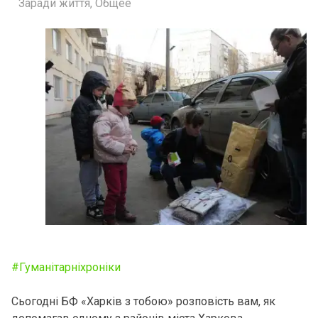
Заради життя
,
Общее
#Гуманiтарнiхронiки
Сьогодні БФ «Харків з тобою» розповість вам, як