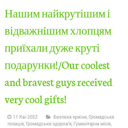
Нашим найкрутішим і
відважнiшим хлопцям
приїхали дуже круті
подарунки!/Our coolest
and bravest guys received
very cool gifts!
11 Кві 2022
Безпека країни
,
Громадська
позиція
,
Громадське здоров’я
,
Гуманітарна місія
,