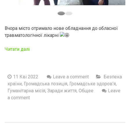
Вчора місто отримало нове обладнання до обласної
травматологічної лікарні
Читати далі
11 Кві 2022
Leave a comment
Безпека
країни
,
Громадська позиція
,
Громадське здоров’я
,
Гуманітарна місія
,
Заради життя
,
Общее
Leave
a comment