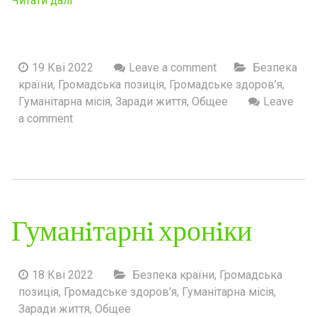
Читати далі
19 Кві 2022
Leave a comment
Безпека
країни
,
Громадська позиція
,
Громадське здоров’я
,
Гуманітарна місія
,
Заради життя
,
Общее
Leave
a comment
Гуманiтарнi хронiки
18 Кві 2022
Безпека країни
,
Громадська
позиція
,
Громадське здоров’я
,
Гуманітарна місія
,
Заради життя
,
Общее