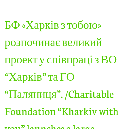
БФ «Харків з тобою»
розпочинає великий
проект у співпраці з ВО
“Харків” та ГО
“Паляниця”. /Charitable
Foundation “Kharkiv with
you” launches a large