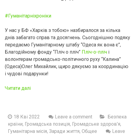
#Гуманiтарнiхронiки
У нас у БФ «Харків з тобою» назбиралося за кілька
днів забагато справ та досягнень. Сьогоднішню подяку
передаємо Гуманітарному штабу “Одеса як вона є”,
Благодійному фонду “Пліч о пліч”
Пліч-о-пліч
і
волонтерам громадсько-політичного руху “Калина”
(Одеса)Олег Михайлик, щиро дякуємо за координацію
і чудові подарунки!
Читати далі
18 Кві 2022
Leave a comment
Безпека
країни
,
Громадська позиція
,
Громадське здоров’я
,
Гуманітарна місія
,
Заради життя
,
Общее
Leave