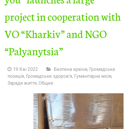
project in cooperation with
VO “Kharkiv” and NGO
“Palyanytsia”
19 Кві 2022
Безпека країни
,
Громадська
позиція
,
Громадське здоров’я
,
Гуманітарна місія
,
Заради життя
,
Общее