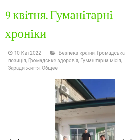
9 квiтня. Гуманiтарнi
хронiки
10 Кві 2022
Безпека країни
,
Громадська
позиція
,
Громадське здоров’я
,
Гуманітарна місія
,
Заради життя
,
Общее