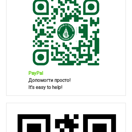
PayPal
Допомогти просто!
It's easy to help!