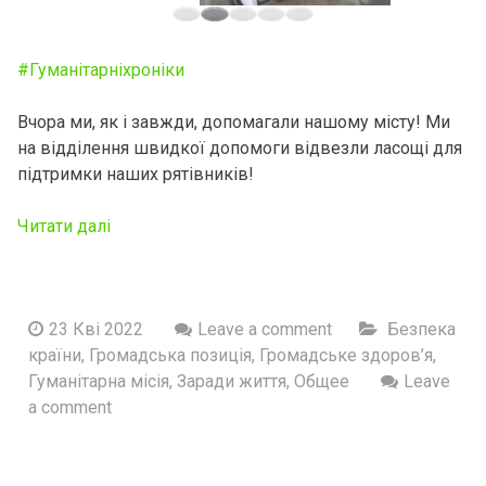
#Гуманiтарнiхронiки
Вчора ми, як і завжди, допомагали нашому мiсту! Ми
на відділення швидкої допомоги відвезли ласощі для
підтримки наших рятівників!
Читати далі
23 Кві 2022
Leave a comment
Безпека
країни
,
Громадська позиція
,
Громадське здоров’я
,
Гуманітарна місія
,
Заради життя
,
Общее
Leave
a comment