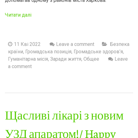
допомагав одному з районів міста Харкова.
Читати далі
11 Кві 2022
Leave a comment
Безпека
країни
,
Громадська позиція
,
Громадське здоров’я
,
Гуманітарна місія
,
Заради життя
,
Общее
Leave
a comment
Щасливі лікарі з новим
УЗД апаратом!/ Happy