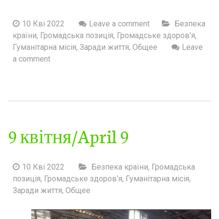
10 Кві 2022
Leave a comment
Безпека
країни
,
Громадська позиція
,
Громадське здоров’я
,
Гуманітарна місія
,
Заради життя
,
Общее
Leave
a comment
9 квітня/April 9
10 Кві 2022
Безпека країни
,
Громадська
позиція
,
Громадське здоров’я
,
Гуманітарна місія
,
Заради життя
,
Общее