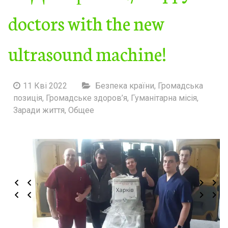
doctors with the new
ultrasound machine!
11 Кві 2022
Безпека країни
,
Громадська
позиція
,
Громадське здоров’я
,
Гуманітарна місія
,
Заради життя
,
Общее