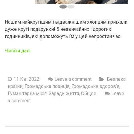
Нашим найкрутішим і відважнiшим хлопцям приїхали
дуже круті подарунки! 5 незвичайних і дорогих
годинників, які допоможуть їм у цей непростий час.
Читати далі
11 Кві 2022
Leave a comment
Безпека
країни
,
Громадська позиція
,
Громадське здоров’я
,
Гуманітарна місія
,
Заради життя
,
Общее
Leave
a comment