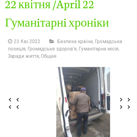
22 квітня /April 22
Гуманiтарнi хронiки
23 Кві 2022
Безпека країни
,
Громадська
позиція
,
Громадське здоров’я
,
Гуманітарна місія
,
Заради життя
,
Общее