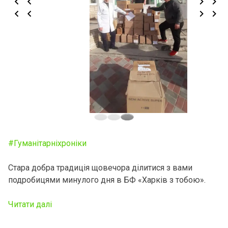
#Гуманiтарнiхронiки
Стара добра традиція щовечора ділитися з вами
подробицями минулого дня в БФ «Харків з тобою».
Читати далі