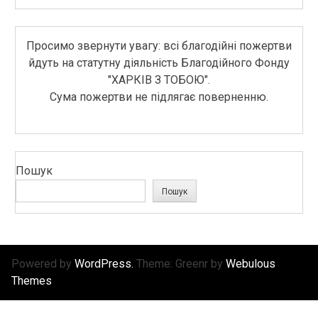
Просимо звернути увагу: всі благодійні пожертви
йдуть на статутну діяльність Благодійного Фонду
"ХАРКІВ З ТОБОЮ".
Сума пожертви не підлягає поверненню.
Пошук
Пошук
Powered by
WordPress.
Theme: Greenr by
Webulous
Themes