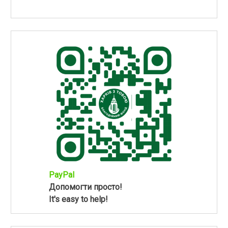
PayPal
Допомогти просто!
It's easy to help!