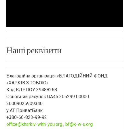
Наші реквізити
Благодійна організація «БЛАГОДІЙНИЙ ФОНД
«ХАРКІВ З ТОБОЮ»
Код ЄДРПОУ 39488268
Основний рахунок UA45 305299 00000
26009025909340
у АТ ПриватБанк
+380-66-823-99-92
office@kharkiv-with-you.org
,
bf@k-w-u.org