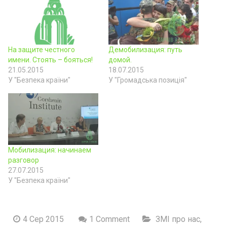
На защите честного
Демобилизация: путь
имени. Стоять – бояться!
домой.
21.05.2015
18.07.2015
У "Безпека країни"
У "Громадська позиція"
Мобилизация: начинаем
разговор
27.07.2015
У "Безпека країни"
4 Сер 2015
1 Comment
ЗМІ про нас
,