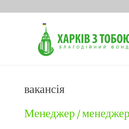
Skip
to
content
вакансія
Менеджер / менеджерк