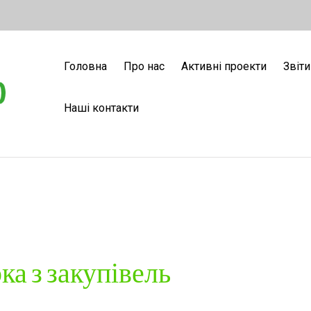
Головна
Про нас
Активні проекти
Звіти
Наші контакти
а з закупівель