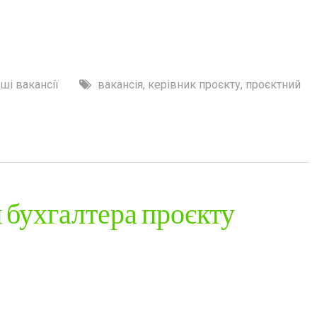
ші вакансії
вакансія
,
керівник проєкту
,
проєктний
 бухгалтера проєкту