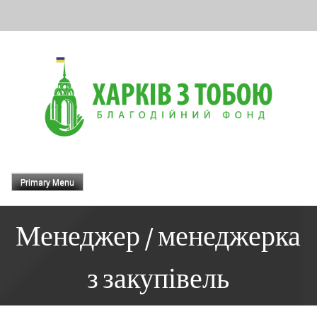
Skip
to
content
Primary Menu
Менеджер / менеджерка
з закупівель