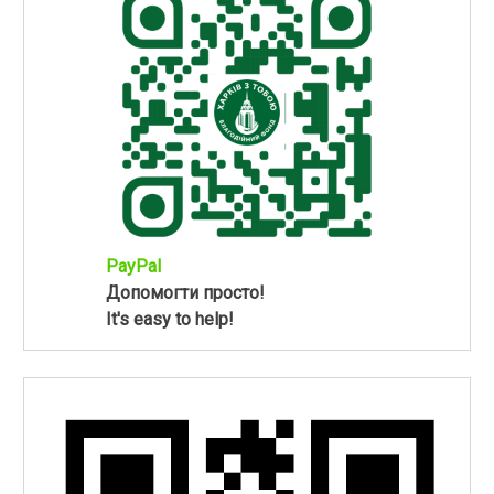
PayPal
Допомогти просто!
It's easy to help!