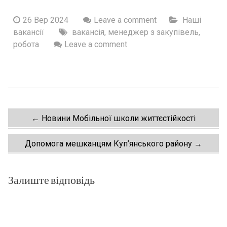
26 Вер 2024
Leave a comment
Наші
вакансії
вакансія
,
менеджер з закупівель
,
робота
Leave a comment
Post
←
Новини Мобільної школи життєстійкості
navigation
Допомога мешканцям Куп’янського району
→
Залиште відповідь