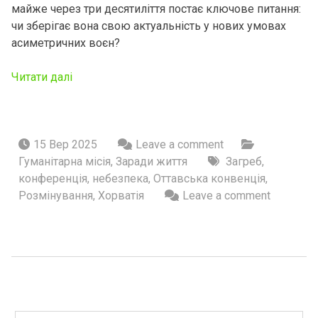
майже через три десятиліття постає ключове питання:
чи зберігає вона свою актуальність у нових умовах
асиметричних воєн?
Читати далі
15 Вер 2025
Leave a comment
Гуманітарна місія
,
Заради життя
Загреб
,
конференція
,
небезпека
,
Оттавська конвенція
,
Розмінування
,
Хорватія
Leave a comment